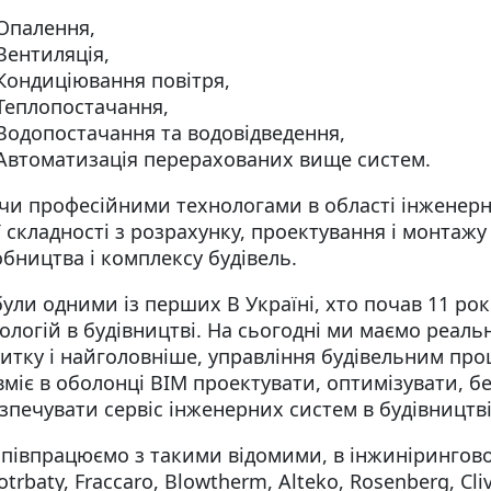
Опалення,
Вентиляція,
Кондиціювання повітря,
Теплопостачання,
Водопостачання та водовідведення,
Автоматизація перерахованих вище систем.
чи професійними технологами в області інженерн
ї складності з розрахунку, проектування і монтажу 
бництва і комплексу будівель.
ули одними із перших В Україні, хто почав 11 рок
ологій в будівництві. На сьогодні ми маємо реаль
итку і найголовніше, управління будівельним проц
вміє в оболонці ВІМ проектувати, оптимізувати, бе
зпечувати сервіс інженерних систем в будівництві
півпрацюємо з такими відомими, в інжиніринговому
Kotrbaty, Fraccaro, Blowtherm, Alteko, Rosenberg, Cli