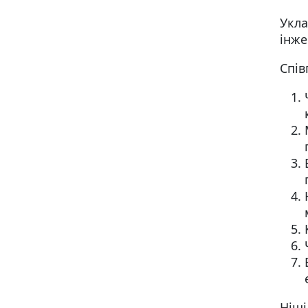
Укла
інже
Спів
Ніші