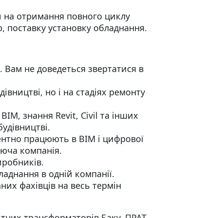
и на отримання повного циклу
р, поставку установку обладнання.
. Вам не доведеться звертатися в
вництві, но і на стадіях ремонту
ІМ, знання Revit, Civil та інших
удівництві.
ентно працюють в ВІМ і цифрової
уюча компанія.
иробників.
ладнання в одній компанії.
них фахівців на весь термін
итних трансформаторів Баку, ПРАТ