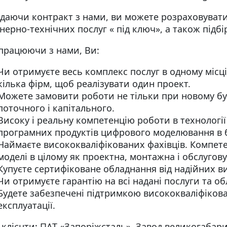
даючи контракт з нами, ви можете розраховуват
нерно-технічних послуг « під ключ», а також підбі
працюючи з нами, Ви:
Чи отримуєте весь комплекс послуг в одному місці
кілька фірм, щоб реалізувати один проект.
Можете замовити роботи не тільки при новому буді
поточного і капітального.
Високу і реальну компетенцію роботи в технології В
програмних продуктів цифрового моделювання в б
Наймаєте висококваліфікованих фахівців. Компет
моделі в цілому як проектна, монтажна і обслугов
Купуєте сертифіковане обладнання від надійних в
Чи отримуєте гарантію на всі надані послуги та об
Будете забезпечені підтримкою висококваліфікова
експлуатації.
 клієнти: ПАТ «Запоріжсталь», Завод великогабар