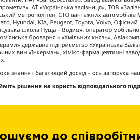
прометиз», АТ «Українська залізниця», ТОВ «Залізн
ський метрополітен, СТО вантажних автомобілів 
вто, Hyundai, KIA, Peugeot, Toyota, Volvo, Офісни
цузька школа Пуща – Водиця, оператор мобільного 
ом’янська броварня » «Хмільних князь», Авіакомп
ерами» державне підприємство «Українська Заліз
чних вин «Інкерман», хіміко-фармацевтичні завод
х.
оке знання і багатющий досвід – ось запорука наш
йміть рішення на користь відповідального під
ошуємо до співробітн