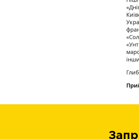
«Дні
Київ
Укра
фран
«Сол
«Унт
маро
інши
Глиб
При
Запр