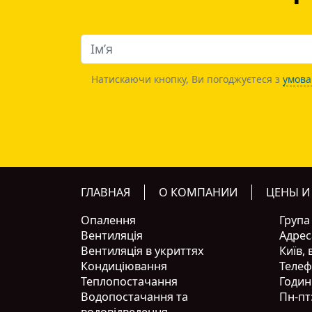
Натискаючи кнопку, Ви погоджуєтеся з
умова
ГЛАВНАЯ
О КОМПАНИИ
ЦЕНЫ И
Опалення
Група
Вентиляція
Адрес
Вентиляція в укриттях
Київ, 
Кондиціювання
Телеф
Теплопостачання
Годин
Водопостачання та
Пн-пт:
водовідведення