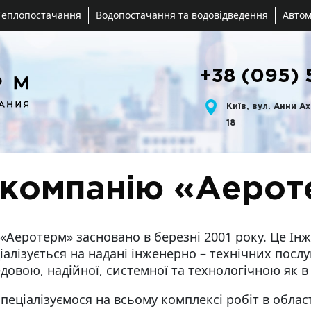
Теплопостачання
Водопостачання та водовідведення
Автом
+38 (095) 
Київ, вул. Анни А
18
 компанію «Аерот
«Аеротерм» засновано в березні 2001 року. Це Ін
іалізується на надані інженерно – технічних послуг
довою, надійної, системної та технологічною як в 
пеціалізуємося на всьому комплексі робіт в облас