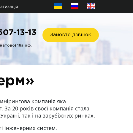
атизація
507-13-13
Замовте дзвінок
хматової 16а оф.
ерм»
жинірингова компанія яка
. За 20 років своєї компанія стала
Україні, так і на зарубіжних ринках.
ті інженерних систем.